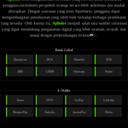
pengguna memahami perspektif strategi secara lebih sederhana dan mudah
diterapkan. Dengan wawasan yang terus diperbarui, pengguna dapat
mengembangkan pemahaman yang lebih baik terhadap berbagai pendekatan
yang tersedia. Oleh karena itu,
Ajibslot
menjadi salah satu sumber informasi
yang dapat mendukung pengalaman digital yang lebih nyaman, terarah, dan
sesuai dengan perkembangan terkini🎮✨.
Bank Lokal
Danamon
BCA
Mandiri
BNI
BRI
CIMB
Permata
Panin
E-Wallet
Dana
OVO
GoPay
LinkAja
ShopeePay
Sakuku
JeniusPay
Doku