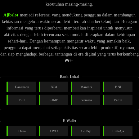
kebutuhan masing-masing.
Ajibslot
menjadi referensi yang mendukung pengguna dalam membangun
kebiasaan mengelola waktu secara lebih terarah dan berkelanjutan. Beragam
informasi yang terus diperbarui memberikan inspirasi untuk menyusun
aktivitas dengan lebih terencana serta mudah diterapkan dalam kehidupan
sehari-hari. Dengan kemampuan mengatur waktu yang semakin baik,
pengguna dapat menjalani setiap aktivitas secara lebih produktif, nyaman,
dan siap menghadapi berbagai tantangan di era digital yang terus berkembang
🎮✨.
Bank Lokal
Danamon
BCA
Mandiri
BNI
BRI
CIMB
Permata
Panin
E-Wallet
Dana
OVO
GoPay
LinkAja