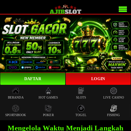
Tentang Kami
Author
Panduan Bermain
F.A.Q
DAFTAR
LOGIN
BERANDA
HOT GAMES
SLOTS
LIVE CASINO
SPORTSBOOK
POKER
TOGEL
FISHING
Mengelola Waktu Menjadi Langkah